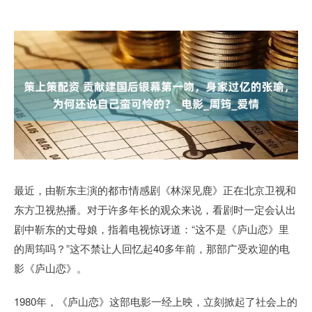
最近，由靳东主演的都市情感剧《林深见鹿》正在北京卫视和
东方卫视热播。对于许多年长的观众来说，看剧时一定会认出
剧中靳东的丈母娘，指着电视惊讶道：“这不是《庐山恋》里
的周筠吗？”这不禁让人回忆起40多年前，那部广受欢迎的电
影《庐山恋》。
1980年，《庐山恋》这部电影一经上映，立刻掀起了社会上的