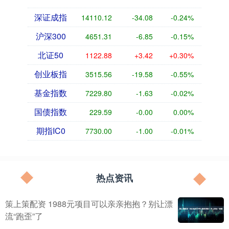
深证成指
14110.12
-34.08
-0.24%
沪深300
4651.31
-6.85
-0.15%
北证50
1122.88
+3.42
+0.30%
创业板指
3515.56
-19.58
-0.55%
基金指数
7229.80
-1.63
-0.02%
国债指数
229.59
-0.00
0.00%
期指IC0
7730.00
-1.00
-0.01%
热点资讯
策上策配资 1988元项目可以亲亲抱抱？别让漂
流“跑歪”了