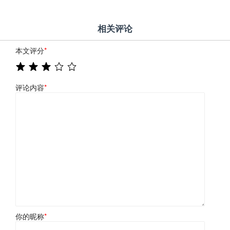
相关评论
本文评分
*
评论内容
*
你的昵称
*