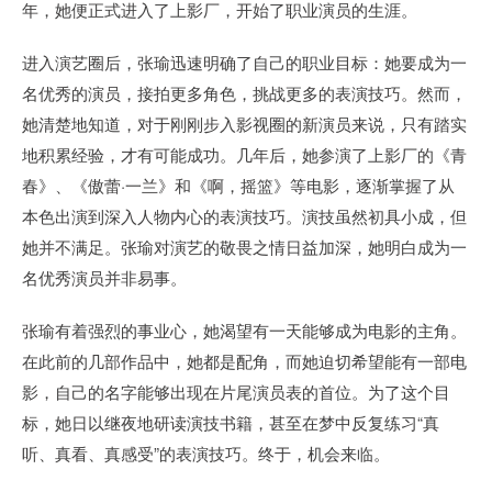
年，她便正式进入了上影厂，开始了职业演员的生涯。
进入演艺圈后，张瑜迅速明确了自己的职业目标：她要成为一
名优秀的演员，接拍更多角色，挑战更多的表演技巧。然而，
她清楚地知道，对于刚刚步入影视圈的新演员来说，只有踏实
地积累经验，才有可能成功。几年后，她参演了上影厂的《青
春》、《傲蕾·一兰》和《啊，摇篮》等电影，逐渐掌握了从
本色出演到深入人物内心的表演技巧。演技虽然初具小成，但
她并不满足。张瑜对演艺的敬畏之情日益加深，她明白成为一
名优秀演员并非易事。
张瑜有着强烈的事业心，她渴望有一天能够成为电影的主角。
在此前的几部作品中，她都是配角，而她迫切希望能有一部电
影，自己的名字能够出现在片尾演员表的首位。为了这个目
标，她日以继夜地研读演技书籍，甚至在梦中反复练习“真
听、真看、真感受”的表演技巧。终于，机会来临。