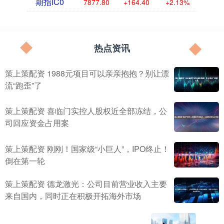
期指IC0
7877.80
+164.40
+2.13%
热点资讯
策上策配资 1988元项目可以亲亲抱抱？别让漂
流“跑歪”了
策上策配资 喜临门实控人股权近全部冻结，公
司回应资金占用案
策上策配资 刚刚！国家级“小巨人”，IPO终止！
倒在第一轮
策上策配资 德龙激光：公司目前营业收入主要
来自国内，同时正在积极开拓海外市场