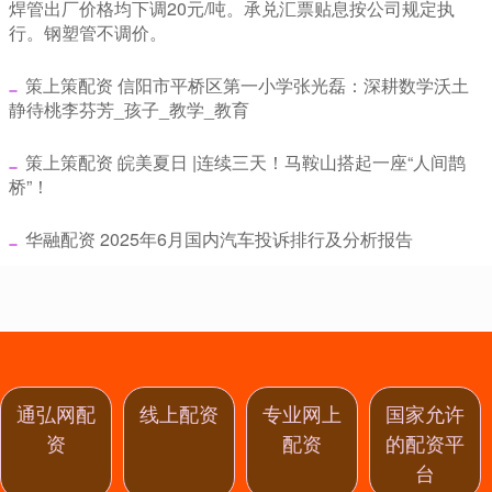
焊管出厂价格均下调20元/吨。承兑汇票贴息按公司规定执
行。钢塑管不调价。
​策上策配资 信阳市平桥区第一小学张光磊：深耕数学沃土
静待桃李芬芳_孩子_教学_教育
​策上策配资 皖美夏日 |连续三天！马鞍山搭起一座“人间鹊
桥”！
​华融配资 2025年6月国内汽车投诉排行及分析报告
通弘网配
线上配资
专业网上
国家允许
资
配资
的配资平
台